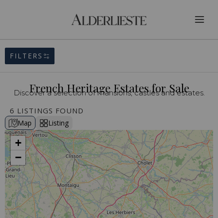
FILTERS
French Heritage Estates for Sale
Discover a selection of mansions, castles and estates.
6 LISTINGS FOUND
Map
Listing
+
−