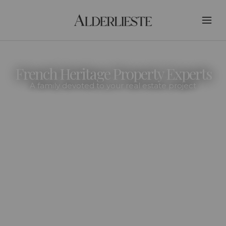
French Heritage Property Experts
A family devoted to your real estate project
PURCHASE
ADVISORY