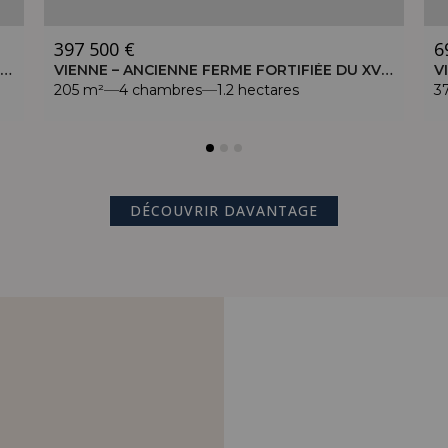
397 500 €
6
VIENNE – MANOIR DE 500 M² AVEC PISCINE – DOMAINE DE 40 HECTARES
VIENNE – ANCIENNE FERME FORTIFIÉE DU XVIIE – TERRAIN DE 1,2 HA
205 m²
4 chambres
1.2 hectares
3
DÉCOUVRIR DAVANTAGE