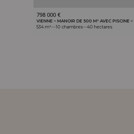
798 000 €
VIENNE – ENTRE LOUDUN ET CHINON – CHÂTEAU XVIIE – PARC DE 3,5 HECTARES AVEC PISCINE
534 m²
10 chambres
40 hectares