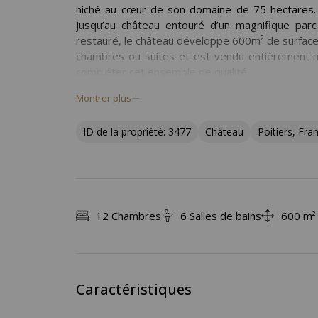
niché au cœur de son domaine de 75 hectares.
jusqu’au château entouré d’un magnifique parc
restauré, le château développe 600m² de surface
chambres ou suites et est vendu entièrement m
compléter cet ensemble de qualité.
Possibilité d’acquérir en sus environ 150 ha de bo
Montrer plus
Classe énergie : E – Classe climat F : / Montant
ID de la propriété: 3477
Château
Poitiers, Fra
(année de référence des prix 2021).
12 Chambres
6 Salles de bains
600 m² 
Caractéristiques