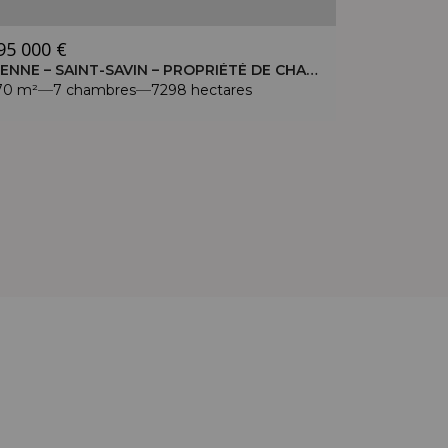
95 000 €
VIENNE – SAINT-SAVIN – PROPRIÉTÉ DE CHARME EN CAMPAGNE – GRAND TERRAIN AVEC PISCINE
70 m²
7 chambres
7298 hectares