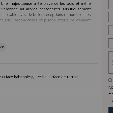
 Une majestueuse allée traverse les bois et mène
 vallonnée au arbres centenaires. Minutieusement
 habitable avec de belles réceptions et nombreuses
eublé. Dépendances et piscine intérieure viennent
is.
 estimé des dépenses annuelles : 12760 € et 17350 €
nce
Surface habitable
75 ha Surface de terrain
l’
re
ac