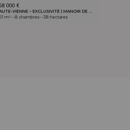
68 000 €
HAUTE-VIENNE – EXCLUSIVITÉ | MANOIR DE LA FIN DU XIXE SIÈCLE – 38 HA DE TERRAIN
01 m²
8 chambres
38 hectares