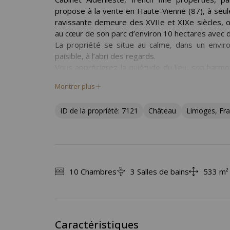
propose à la vente en Haute-Vienne (87), à seu
ravissante demeure des XVIIe et XIXe siècles, œ
au cœur de son parc d’environ 10 hectares avec
La propriété se situe au calme, dans un envi
paisible, à l’abri des regards.
Vous apprécierez la quiétude du lieu, son harm
étangs et orné d’arbres centenaires.
Montrer plus
L’accès se fait par une allée sillonnant le domai
de vigne vierge et chapeautée d’une belle toitur
ID de la propriété: 7121
Château
Limoges, Fr
compose d’un corps central flanqué de tours rect
L’intérieur est resté authentique et dévelop
magnifique escalier central en granite datant vra
Chaque niveau dispose d’un couloir de distribu
intérieure.
Le rez-de-chaussée propose de belles pièces 
10 Chambres
3 Salles de bains
533 m² 
chambres et 3 salles de bain dans les étages. Le
Travaux de rénovation à prévoir.
Quelques dépendances complètent le bâti.
Vous êtes à la recherche d’une résidence familial
Caractéristiques
trop loin d’une grande ville, ce bien ne pourra qu