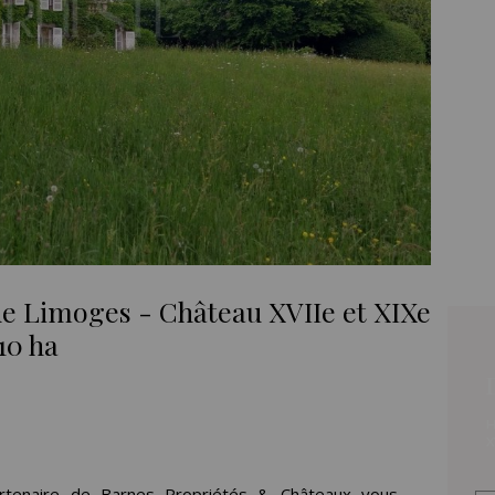
e Limoges - Château XVIIe et XIXe
10 ha
H
X
 partenaire de Barnes Propriétés & Châteaux vous