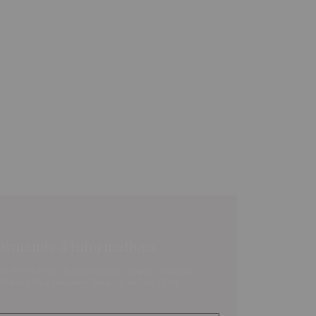
Demande d’informations
AUTE-VIENNE | Aux portes de Limoges – Château
VIIe et XIXe à rénover – Terrain d’environ 10 ha