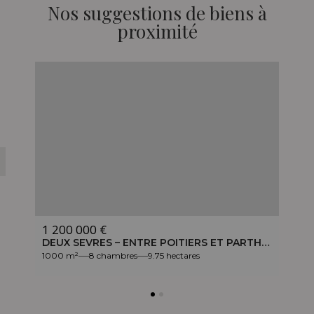
Nos suggestions de biens à
proximité
S
1 200 000 €
DEUX-SEVRES – MANOIR DU XIVÈME SIÈCLE – PROPRIÉTÉ DE 8HA AVEC ÉTANG
DEUX SEVRES – ENTRE POITIERS ET PARTHENAY – CHÂTEAU DU XVE ET XIXE SIÈCLE – PARC DE 9,75HA
1000 m²
8 chambres
9.75 hectares