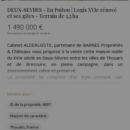
DEUX-SEVRES - En Poitou | Logis XVIe rénové
et ses gîtes - Terrain de 2,5 ha
1 490 000 €
Honoraires à la charge du vendeur
Cabinet ALDERLIESTE, partenaire de BARNES Propriétés
& Châteaux vous propose à la vente cette maison noble
du XVIe siècle en Deux-Sèvres entre les villes de Thouars
et de Bressuire, en pleine campagne, dans un
environnement calme et préservé.
La propriété se compose d’un logis principal, ses
nombreux communs en partie aménagés en habitations,
une piscine chauffée, et un terrain de 2,5 hectares.
Montrer plus
Le tout s’ordonne, avec les bâtiments de communs,
autour d’une grande cour carrée dont l’accès se fait par
ID de la propriété: 4997
un double porche à portes charretière et piétonne.
Cette propriété a été entièrement rénovée par les
Maison de caractère
propriétaires actuels et propose aujourd’hui des
Thouars, France
prestations de qualité.