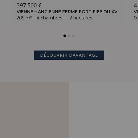
397 500 €
4
VIENNE – MANOIR DE 500 M² AVEC PISCINE – DOMAINE DE 40 HECTARES
VIENNE – ANCIENNE FERME FORTIFIÉE DU XVIIE – TERRAIN DE 1,2 HA
205 m²
4 chambres
1.2 hectares
6
DÉCOUVRIR DAVANTAGE