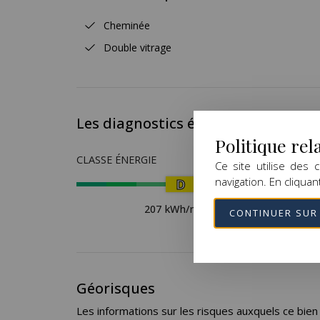
quiétude du lieu.
La propriété est évidemment idéale pour l’ac
Cheminée
essentiellement constitué de prairies et de paddo
Double vitrage
un fort potentiel de randonnée à cheval.
Classe énergie : D – Classe climat : B / Montan
(année de référence des prix 2021, 2022 et 2023
Les diagnostics énergétiques
Politique rel
CLASSE ÉNERGIE
CLASS
Ce site utilise des
navigation. En cliquan
D
207 kWh/m².an
CONTINUER SUR 
Géorisques
Les informations sur les risques auxquels ce bien