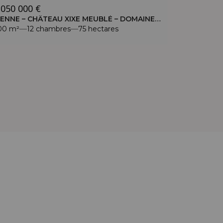
 050 000 €
VIENNE – CHÂTEAU XIXE MEUBLÉ – DOMAINE DE 75 HECTARES
00 m²
12 chambres
75 hectares