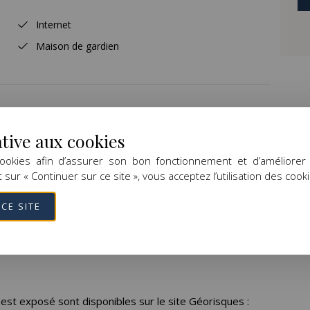
cueil de chevaux. Le terrain de 2,5 hectares est
Internet
cks électrifiés et alimentés en eau. Le secteur offre
Maison de gardien
t estimé des dépenses annuelles : 4180 € et 5700 €
).
ative aux cookies
E CLIMAT
 cookies afin d’assurer son bon fonctionnement et d’améliorer
t sur « Continuer sur ce site », vous acceptez l’utilisation des cook
B
8 CO₂/m².an
CE SITE
 est exposé sont disponibles sur le site Géorisques :