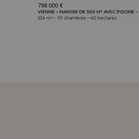
798 000 €
VIENNE | PROCHE LOUDUN (86) – PROPRIÉTÉ XVIE ET XIXE – TERRAIN D’ENVIRON 1 HA
534 m²
10 chambres
40 hectares