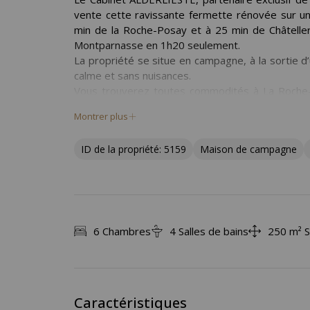
vente cette ravissante fermette rénovée sur un 
min de la Roche-Posay et à 25 min de Châteller
Montparnasse en 1h20 seulement.
La propriété se situe en campagne, à la sortie d
calme et sans nuisances.
Vous trouverez toutes commodités à La Roche-
golf, hippodrome et casino.
Montrer plus
Les bâtiments se répartissent en trois habitat
maisonnettes indépendantes proposant chacune u
ID de la propriété: 5159
Maison de campagne
L’ensemble a bénéficié d’une restauration de gra
20 dernières années et propose aujourd’hui une
l’ancien et confort moderne.
La maison principale comprend au rez-de-chau
cuisine, et une large suite composée de deux cha
La cuisine et le salon ouvre sur la terrasse couv
6 Chambres
4 Salles de bains
250 m² S
A l’étage vous trouverez deux chambres suppléme
salon télé.
L’intérieur est baignée de lumière et offre de s
environnante.
Caractéristiques
Vous serez séduit par le charme de cette proprié