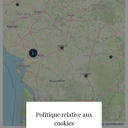
2
Politique relative aux
cookies
Leaflet
|
©
OpenStreetMap
contributors