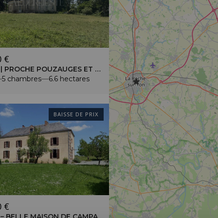
0 €
VENDEE | PROCHE POUZAUGES ET DU PUY DU FOU – DEMEURE XIXE – TERRAIN DE 6,65 HECTARES
5 chambres
6.6 hectares
BAISSE DE PRIX
0 €
VENDEE – BELLE MAISON DE CAMPAGNE – TERRAIN DE 7000M² – PRÈS DE PUY DU FOU