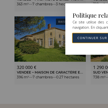
363 m²
7 chambres
3 hectares
310 m²
Politique rel
Ce site utilise des
BAISSE DE PRIX
navigation. En cliquan
CONTINUER SUR 
320 000 €
1 290 0
VENDEE – MAISON DE CARACTÈRE EN VILLAGE AVEC SA CHAPELLE – TERRAIN DE 2713 M²
396 m²
7 chambres
0.27 hectares
738 m²