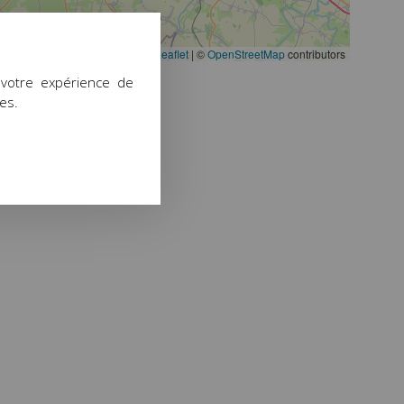
Leaflet
|
©
OpenStreetMap
contributors
 votre expérience de
ies.