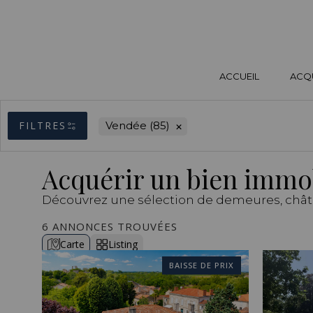
ACCUEIL
ACQ
×
FILTRES
Vendée (85)
Acquérir un bien immob
Découvrez une sélection de demeures, chât
6 ANNONCES TROUVÉES
Carte
Listing
BAISSE DE PRIX