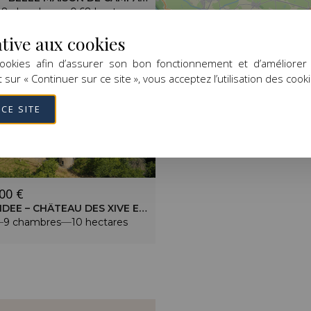
8 chambres
0.68 hectares
ative aux cookies
 cookies afin d’assurer son bon fonctionnement et d’améliorer
t sur « Continuer sur ce site », vous acceptez l’utilisation des cook
CE SITE
00 €
SUD VENDEE – CHÂTEAU DES XIVE ET XVE SIÈCLES – PARC DE 10 HECTARES
9 chambres
10 hectares