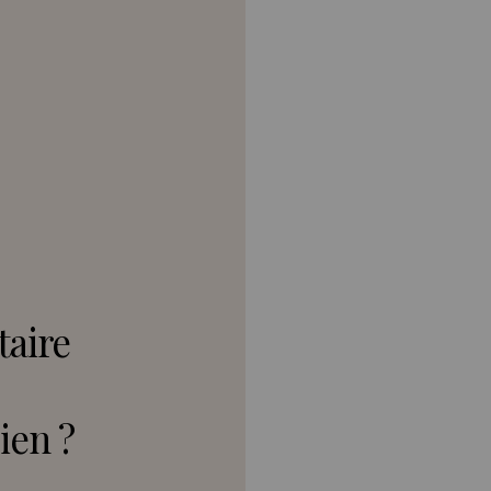
taire
ien ?